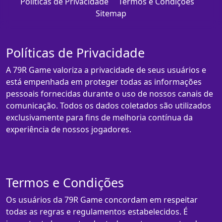
Políticas de Privacidade
Termos e Condições
Sitemap
Políticas de Privacidade
A 79R Game valoriza a privacidade de seus usuários e
está empenhada em proteger todas as informações
pessoais fornecidas durante o uso de nossos canais de
comunicação. Todos os dados coletados são utilizados
exclusivamente para fins de melhoria contínua da
experiência de nossos jogadores.
Termos e Condições
Os usuários da 79R Game concordam em respeitar
todas as regras e regulamentos estabelecidos. É