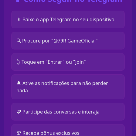
📱 Baixe o app Telegram no seu dispositivo
🔍 Procure por "@79R GameOficial"
👆 Toque em "Entrar" ou "Join"
🔔 Ative as notificações para não perder
nada
💬 Participe das conversas e interaja
🎁 Receba bônus exclusivos