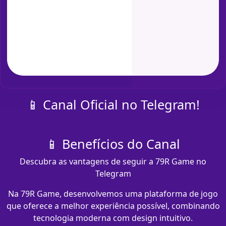
📱 Canal Oficial no Telegram!
📱 Benefícios do Canal
Descubra as vantagens de seguir a 79R Game no
Telegram
Na 79R Game, desenvolvemos uma plataforma de jogo
que oferece a melhor experiência possível, combinando
tecnologia moderna com design intuitivo.