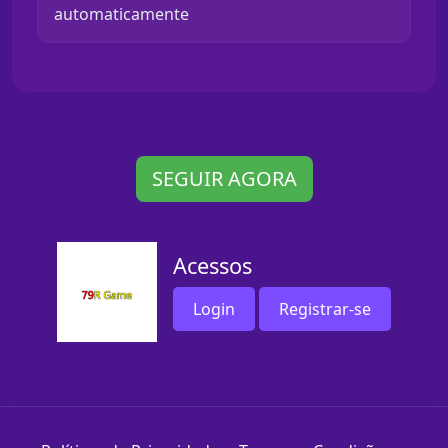
automaticamente
SEGUIR AGORA
Acessos
Login
Registrar-se