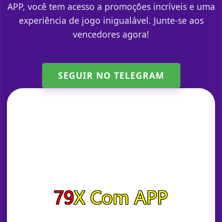
APP, você tem acesso a promoções incríveis e uma
experiência de jogo inigualável. Junte-se aos
vencedores agora!
SEGUIR NO TELEGRAM