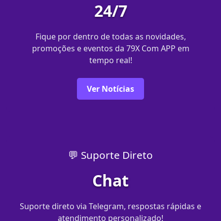
24/7
Fique por dentro de todas as novidades,
promoções e eventos da 79X Com APP em
tempo real!
Ver Notícias
💬 Suporte Direto
Chat
Suporte direto via Telegram, respostas rápidas e
atendimento personalizado!