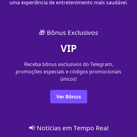
uma experiência de entretenimento mais saudável.
🎁 Bônus Exclusivos
VIP
Receba bônus exclusivos do Telegram,
promoções especiais e códigos promocionais
únicos!
Ver Bônus
📢 Notícias em Tempo Real