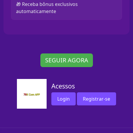
🎁 Receba bônus exclusivos
automaticamente
SEGUIR AGORA
Acessos
Login
Registrar-se