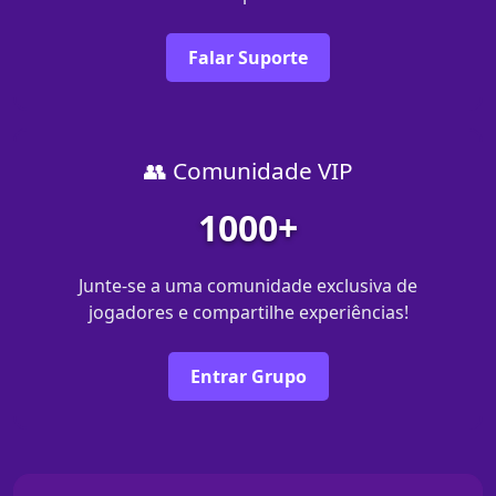
Falar Suporte
👥 Comunidade VIP
1000+
Junte-se a uma comunidade exclusiva de
jogadores e compartilhe experiências!
Entrar Grupo