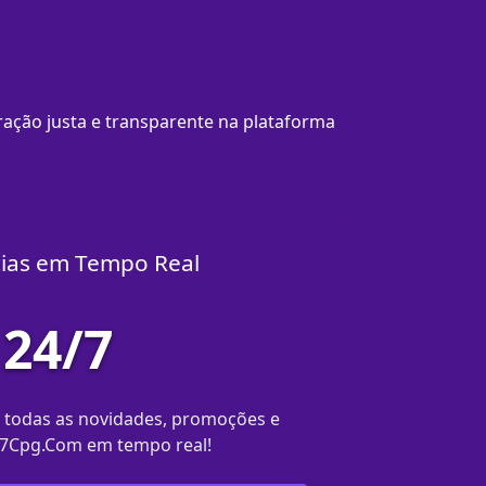
ação justa e transparente na plataforma
cias em Tempo Real
24/7
e todas as novidades, promoções e
 7Cpg.Com em tempo real!