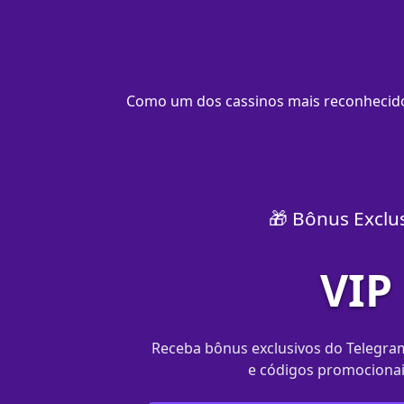
Como um dos cassinos mais reconhecidos
🎁 Bônus Exclu
VIP
Receba bônus exclusivos do Telegra
e códigos promocionai