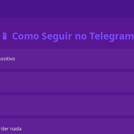
📱 Como Seguir no Telegram
ositivo
erder nada