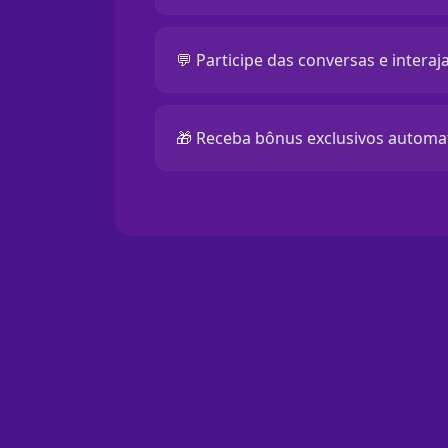
💬 Participe das conversas e interaj
🎁 Receba bônus exclusivos autom