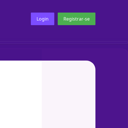
Login
Registrar-se