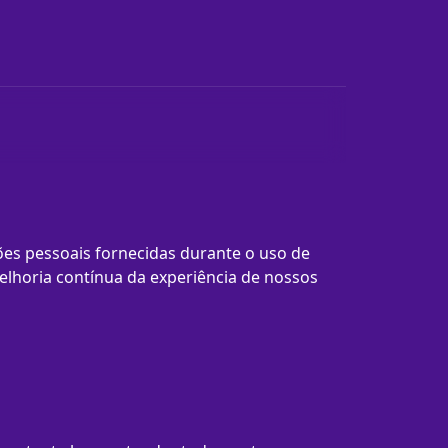
es pessoais fornecidas durante o uso de
elhoria contínua da experiência de nossos