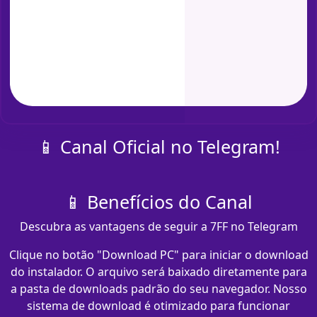
📱 Canal Oficial no Telegram!
📱 Benefícios do Canal
Descubra as vantagens de seguir a 7FF no Telegram
Clique no botão "Download PC" para iniciar o download
do instalador. O arquivo será baixado diretamente para
a pasta de downloads padrão do seu navegador. Nosso
sistema de download é otimizado para funcionar