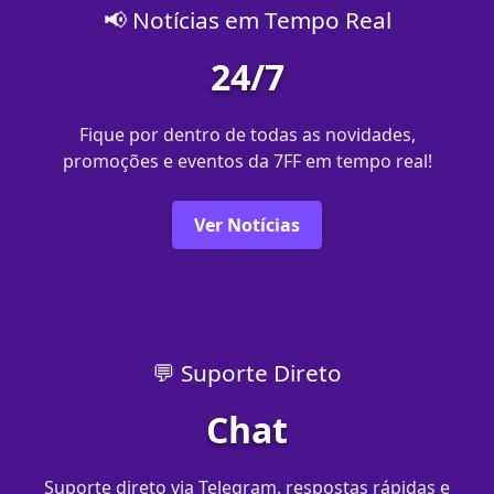
📢 Notícias em Tempo Real
24/7
Fique por dentro de todas as novidades,
promoções e eventos da 7FF em tempo real!
Ver Notícias
💬 Suporte Direto
Chat
Suporte direto via Telegram, respostas rápidas e