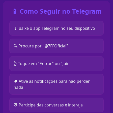
📱 Como Seguir no Telegram
📱 Baixe o app Telegram no seu dispositivo
🔍 Procure por "@7FFOficial"
👆 Toque em "Entrar" ou "Join"
🔔 Ative as notificações para não perder
nada
💬 Participe das conversas e interaja