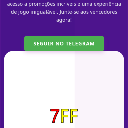
acesso a promoções incríveis e uma experiência
de jogo inigualável. Junte-se aos vencedores
agora!
SEGUIR NO TELEGRAM