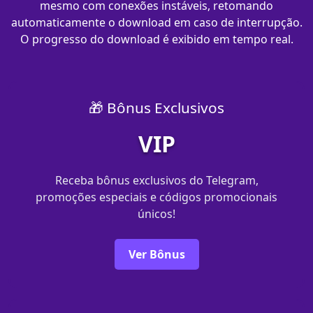
mesmo com conexões instáveis, retomando
automaticamente o download em caso de interrupção.
O progresso do download é exibido em tempo real.
🎁 Bônus Exclusivos
VIP
Receba bônus exclusivos do Telegram,
promoções especiais e códigos promocionais
únicos!
Ver Bônus