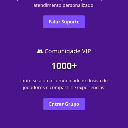
atendimento personalizado!
Falar Suporte
👥 Comunidade VIP
1000+
Junte-se a uma comunidade exclusiva de
jogadores e compartilhe experiências!
Entrar Grupo