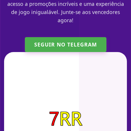
acesso a promoções incríveis e uma experiência
de jogo inigualável. Junte-se aos vencedores
agora!
SEGUIR NO TELEGRAM