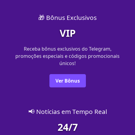
🎁 Bônus Exclusivos
VIP
Receba bônus exclusivos do Telegram,
promoções especiais e códigos promocionais
únicos!
Ver Bônus
📢 Notícias em Tempo Real
24/7