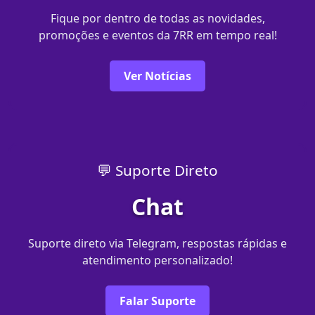
Fique por dentro de todas as novidades,
promoções e eventos da 7RR em tempo real!
Ver Notícias
💬 Suporte Direto
Chat
Suporte direto via Telegram, respostas rápidas e
atendimento personalizado!
Falar Suporte