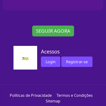
SEGUIR AGORA
Acessos
Login
Registrar-se
Políticas de Privacidade
Termos e Condições
Sitemap