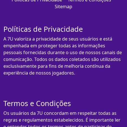
Sitemap
Políticas de Privacidade
A 7U valoriza a privacidade de seus usuários e está
empenhada em proteger todas as informações
pessoais fornecidas durante o uso de nossos canais de
comunicação. Todos os dados coletados são utilizados
exclusivamente para fins de melhoria contínua da
experiência de nossos jogadores.
Termos e Condições
Os usuários da 7U concordam em respeitar todas as
regras e regulamentos estabelecidos. É importante ler
e entender todos os termos antes de participar de