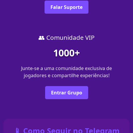
Falar Suporte
👥 Comunidade VIP
1000+
Junte-se a uma comunidade exclusiva de
jogadores e compartilhe experiências!
Entrar Grupo
📱 Como Seguir no Telegram