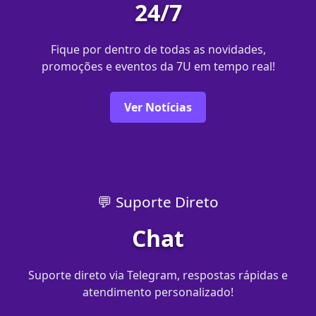
24/7
Fique por dentro de todas as novidades,
promoções e eventos da 7U em tempo real!
Ver Notícias
💬 Suporte Direto
Chat
Suporte direto via Telegram, respostas rápidas e
atendimento personalizado!