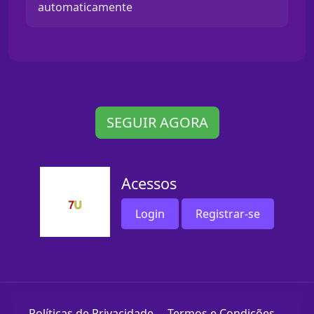
automaticamente
SEGUIR AGORA
Acessos
Login
Registrar-se
Políticas de Privacidade
Termos e Condições