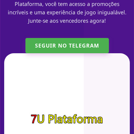
Plataforma, você tem acesso a promoções
incríveis e uma experiência de jogo inigualável.
Junte-se aos vencedores agora!
SEGUIR NO TELEGRAM