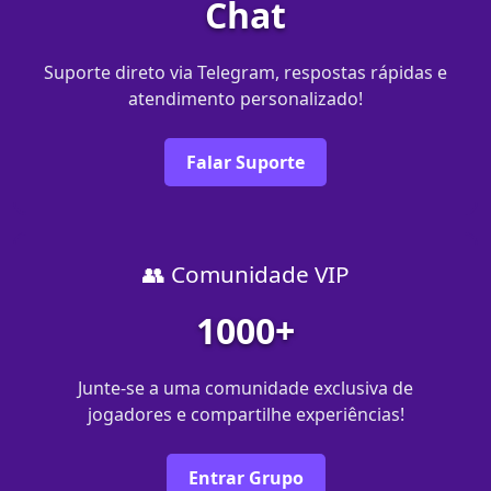
Chat
Suporte direto via Telegram, respostas rápidas e
atendimento personalizado!
Falar Suporte
👥 Comunidade VIP
1000+
Junte-se a uma comunidade exclusiva de
jogadores e compartilhe experiências!
Entrar Grupo