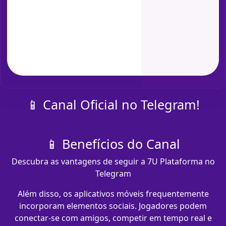
📱 Canal Oficial no Telegram!
📱 Benefícios do Canal
Descubra as vantagens de seguir a 7U Plataforma no
Telegram
Além disso, os aplicativos móveis frequentemente
incorporam elementos sociais. Jogadores podem
conectar-se com amigos, competir em tempo real e