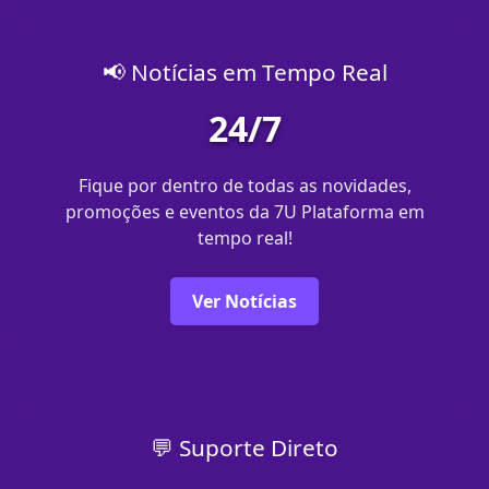
📢 Notícias em Tempo Real
24/7
Fique por dentro de todas as novidades,
promoções e eventos da 7U Plataforma em
tempo real!
Ver Notícias
💬 Suporte Direto