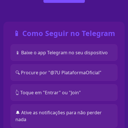
📱 Como Seguir no Telegram
📱 Baixe o app Telegram no seu dispositivo
🔍 Procure por "@7U PlataformaOficial"
👆 Toque em "Entrar" ou "Join"
🔔 Ative as notificações para não perder
nada