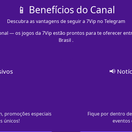
📱 Benefícios do Canal
Descubra as vantagens de seguir a 7Vip no Telegram
onal — os jogos da 7Vip estão prontos para te oferecer en
Brasil .
sivos
📢 Notí
m, promoções especiais
Fique por dentro d
s únicos!
eventos 