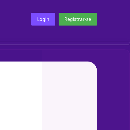
Login
Registrar-se