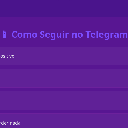
📱 Como Seguir no Telegram
ositivo
erder nada