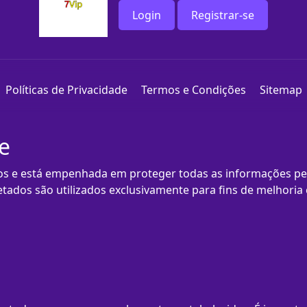
Login
Registrar-se
Políticas de Privacidade
Termos e Condições
Sitemap
de
rios e está empenhada em proteger todas as informações p
tados são utilizados exclusivamente para fins de melhoria