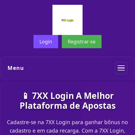
Login
Registrar-se
Menu
📱 7XX Login A Melhor
Plataforma de Apostas
Cadastre-se na 7XX Login para ganhar bônus no
cadastro e em cada recarga. Com a 7XX Login,