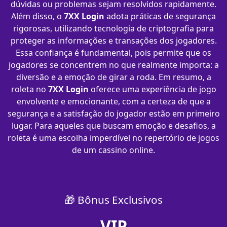
dúvidas ou problemas sejam resolvidos rapidamente.
Além disso, o
7XX Login
adota práticas de segurança
rigorosas, utilizando tecnologia de criptografia para
proteger as informações e transações dos jogadores.
Essa confiança é fundamental, pois permite que os
jogadores se concentrem no que realmente importa: a
diversão e a emoção de girar a roda. Em resumo, a
roleta no
7XX Login
oferece uma experiência de jogo
envolvente e emocionante, com a certeza de que a
segurança e a satisfação do jogador estão em primeiro
lugar. Para aqueles que buscam emoção e desafios, a
roleta é uma escolha imperdível no repertório de jogos
de um cassino online.
🎁 Bônus Exclusivos
VIP