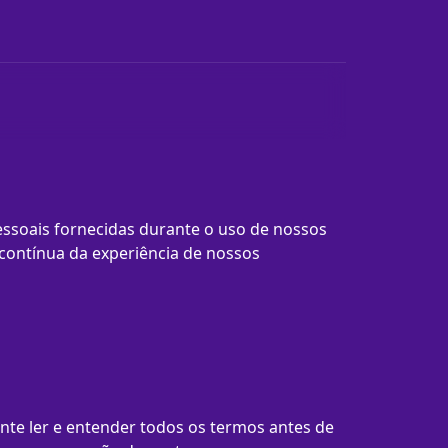
essoais fornecidas durante o uso de nossos
 contínua da experiência de nossos
nte ler e entender todos os termos antes de