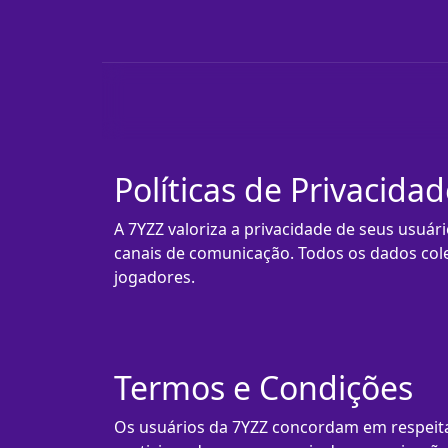
Políticas de Privacida
A 7YZZ valoriza a privacidade de seus usuá
canais de comunicação. Todos os dados cole
jogadores.
Termos e Condições
Os usuários da 7YZZ concordam em respeitar