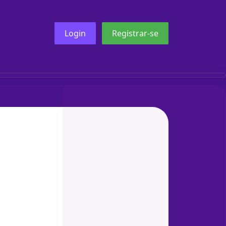
Login
Registrar-se