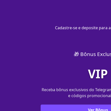
Cadastre-se e deposite para a
🎁 Bônus Exclu
VIP
Receba bônus exclusivos do Telegra
e códigos promocionai
Ver Bônus