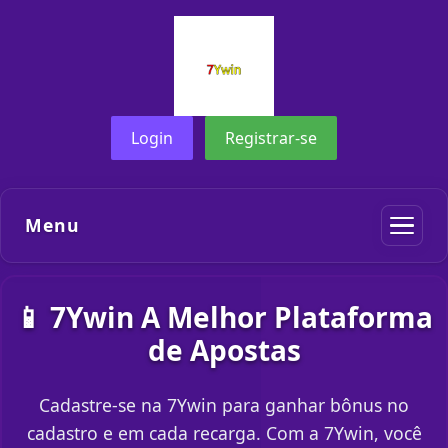
Login
Registrar-se
Menu
📱 7Ywin A Melhor Plataforma
de Apostas
Cadastre-se na 7Ywin para ganhar bônus no
cadastro e em cada recarga. Com a 7Ywin, você