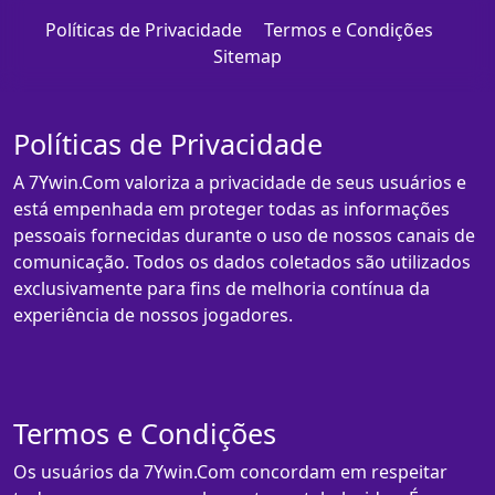
Políticas de Privacidade
Termos e Condições
Sitemap
Políticas de Privacidade
A 7Ywin.Com valoriza a privacidade de seus usuários e
está empenhada em proteger todas as informações
pessoais fornecidas durante o uso de nossos canais de
comunicação. Todos os dados coletados são utilizados
exclusivamente para fins de melhoria contínua da
experiência de nossos jogadores.
Termos e Condições
Os usuários da 7Ywin.Com concordam em respeitar