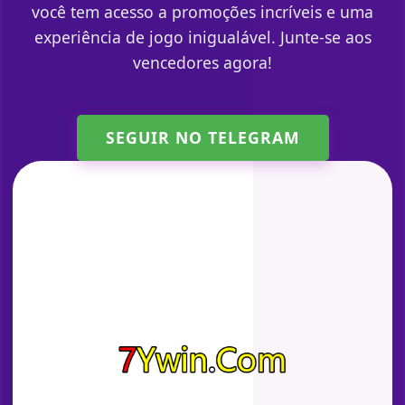
você tem acesso a promoções incríveis e uma
experiência de jogo inigualável. Junte-se aos
vencedores agora!
SEGUIR NO TELEGRAM