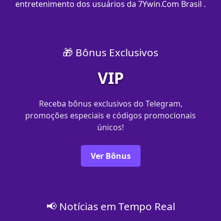
entretenimento dos usuários da 7Ywin.Com Brasil .
🎁 Bônus Exclusivos
VIP
Receba bônus exclusivos do Telegram,
promoções especiais e códigos promocionais
únicos!
Ver Bônus
📢 Notícias em Tempo Real