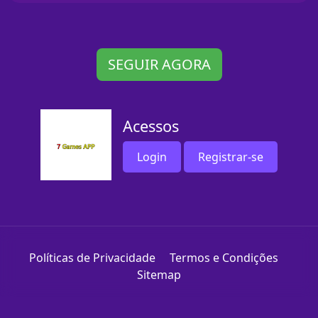
SEGUIR AGORA
Acessos
Login
Registrar-se
Políticas de Privacidade
Termos e Condições
Sitemap