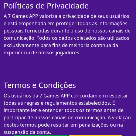
Políticas de Privacidade
A 7 Games APP valoriza a privacidade de seus usuários
e está empenhada em proteger todas as informações
pessoais fornecidas durante o uso de nossos canais de
comunicação. Todos os dados coletados são utilizados
exclusivamente para fins de melhoria contínua da
experiência de nossos jogadores.
Termos e Condições
Os usuários da 7 Games APP concordam em respeitar
todas as regras e regulamentos estabelecidos. É
importante ler e entender todos os termos antes de
participar de nossos canais de comunicação. A violação
destes termos pode resultar em penalizações ou na
suspensão da conta.