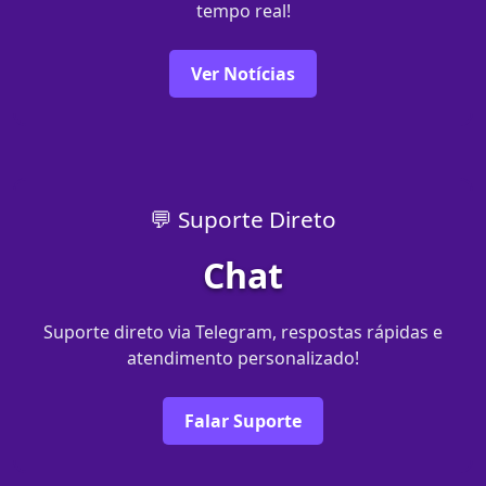
tempo real!
Ver Notícias
💬 Suporte Direto
Chat
Suporte direto via Telegram, respostas rápidas e
atendimento personalizado!
Falar Suporte