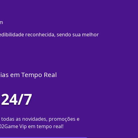
am
edibilidade reconhecida, sendo sua melhor
cias em Tempo Real
24/7
e todas as novidades, promoções e
02Game Vip em tempo real!