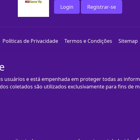
Login
Registrar-se
Políticas de Privacidade
Termos e Condições
Sitemap
de
eus usuários e está empenhada em proteger todas as inform
os coletados são utilizados exclusivamente para fins de m