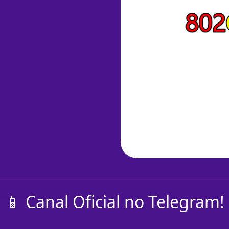
📱 Canal Oficial no Telegram!