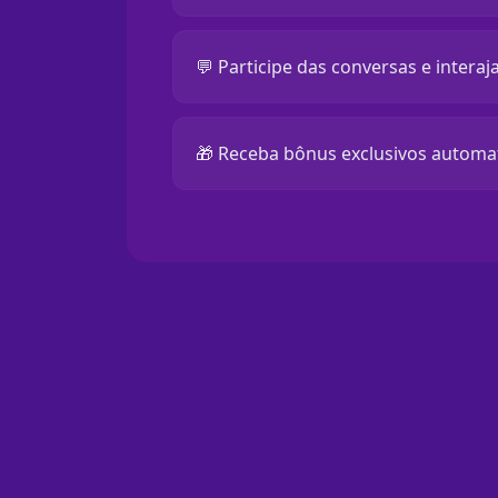
💬 Participe das conversas e interaj
🎁 Receba bônus exclusivos autom