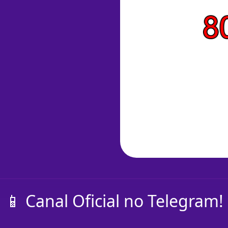
📱 Canal Oficial no Telegram!