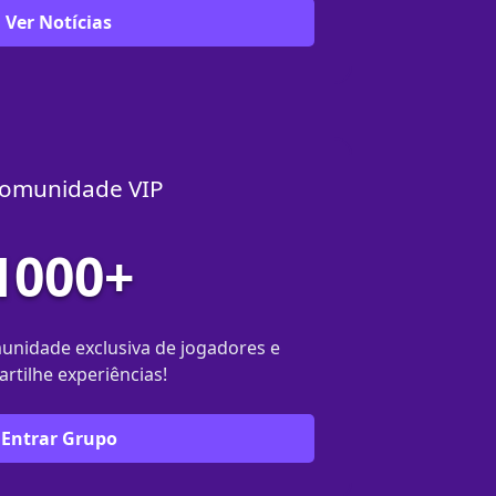
Ver Notícias
Comunidade VIP
1000+
unidade exclusiva de jogadores e
rtilhe experiências!
Entrar Grupo