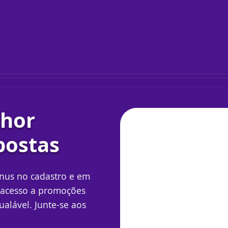
lhor
postas
nus no cadastro e em
 acesso a promoções
ualável. Junte-se aos