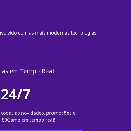
envolvido com as mais modernas tecnologias
cias em Tempo Real
24/7
e todas as novidades, promoções e
a 80Game em tempo real!