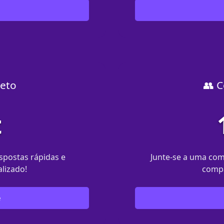
reto
👥 
t
espostas rápidas e
Junte-se a uma com
lizado!
compa
e