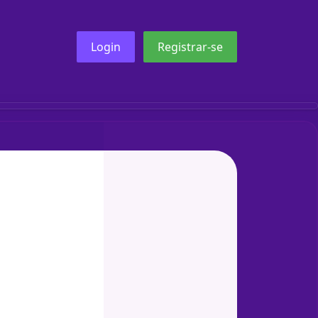
Login
Registrar-se