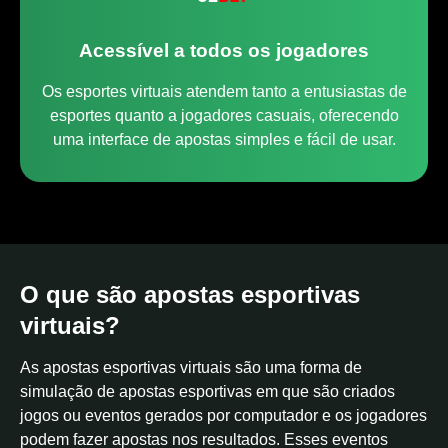
Acessível a todos os jogadores
Os esportes virtuais atendem tanto a entusiastas de
esportes quanto a jogadores casuais, oferecendo
uma interface de apostas simples e fácil de usar.
O que são apostas esportivas
virtuais?
As apostas esportivas virtuais são uma forma de
simulação de apostas esportivas em que são criados
jogos ou eventos gerados por computador e os jogadores
podem fazer apostas nos resultados. Esses eventos