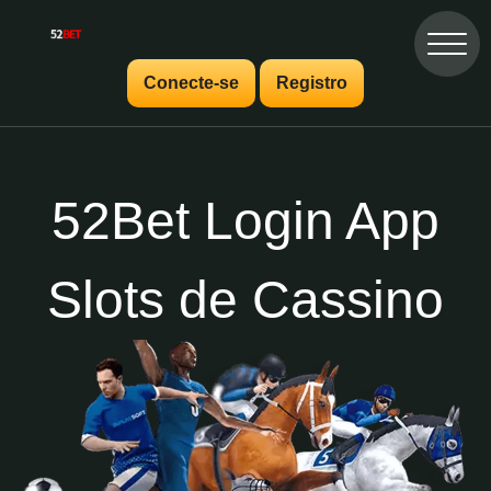
Conecte-se
Registro
52Bet Login App
Slots de Cassino