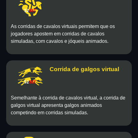
As corridas de cavalos virtuais permitem que os
jogadores apostem em corridas de cavalos
simuladas, com cavalos e jóqueis animados.
Corrida de galgos virtual
Semelhante à corrida de cavalos virtual, a corrida de
galgos virtual apresenta galgos animados
competindo em corridas simuladas.